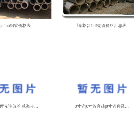
Q345b钢管价格表
福建Q345B钢管价格汇总表
度允许偏差|威海带…
8寸管|8寸管直径|8寸管直径…