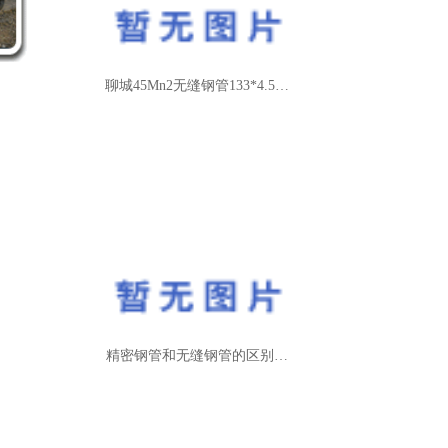
聊城45Mn2无缝钢管133*4.5…
精密钢管和无缝钢管的区别…