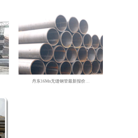
丹东16Mn无缝钢管最新报价…