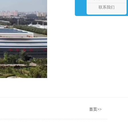
联系我们
首页
>>