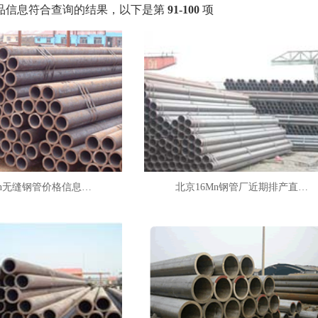
品信息符合查询的结果，以下是第
91-100
项
Mn无缝钢管价格信息…
北京16Mn钢管厂近期排产直…