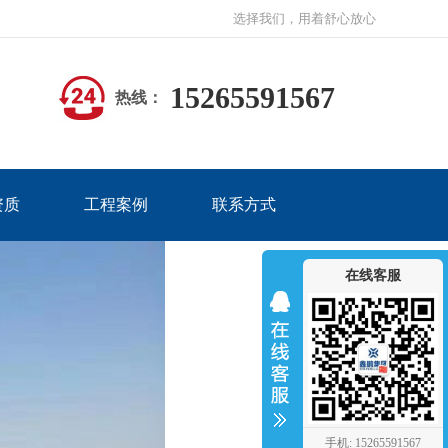
选择我们，用着舒心放心
15265591567
热线：
资质
工程案例
联系方式
在线客服
手机: 15265591567