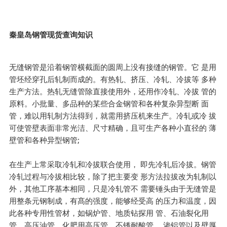
秦皇岛钢管现货查询知识
无缝钢管是沿着钢管横截面的圆周上没有接缝的钢管。它 是用
管坯经穿孔后轧制而成的。有热轧、挤压、冷轧、冷拔等 多种
生产方法。热轧无缝管除直接使用外，还用作冷轧、冷拔 管的
原料。小批量、多品种的某些合金钢管和各种复杂异型断 面
管，难以用轧制方法得到，就需用挤压机来生产。冷轧或冷 拔
可使管壁表面非常光洁、尺寸精确，且可生产各种小直径的 薄
壁管和各种异型钢管;
在生产上常采取冷轧和冷拔联合使用， 即先冷轧后冷拔。钢管
冷轧过程与冷拔相比较，除了把主要变 形方法拉拔改为轧制以
外，其他工序基本相同，只是冷轧管不 需要锤头由于无缝管是
用整条元钢制成，有髙的强度，能够经受高 的压力和温度，因
此各种专用性管材，如锅炉管、地质钻探用 管、石油裂化用
管、高压油管、化肥用高压管、不锈耐酸管、 渗铝管以及壁厚