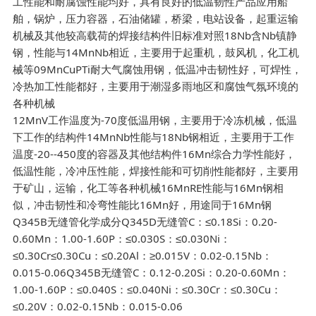
工性能和耐腐蚀性能均好，具有良好的低温韧性产品应用船
舶，锅炉，压力容器，石油储罐，桥梁，电站设备，起重运输
机械及其他较高载荷的焊接结构件旧标准对照18Nb含Nb镇静
钢，性能与14MnNb相近，主要用于起重机，鼓风机，化工机
械等09MnCuPTi耐大气腐蚀用钢，低温冲击韧性好，可焊性，
冷热加工性能都好，主要用于潮湿多雨地区和腐蚀气氛环境的
各种机械
12MnV工作温度为-70度低温用钢，主要用于冷冻机械，低温
下工作的结构件14MnNb性能与18Nb钢相近，主要用于工作
温度-20--450度的容器及其他结构件16Mn综合力学性能好，
低温性能，冷冲压性能，焊接性能和可切削性能都好，主要用
于矿山，运输，化工等各种机械16MnRE性能与16Mn钢相
似，冲击韧性和冷弯性能比16Mn好，用途同于16Mn钢
Q345B无缝管化学成分Q345D无缝管C：≤0.18Si：0.20-
0.60Mn：1.00-1.60P：≤0.030S：≤0.030Ni：
≤0.30Cr≤0.30Cu：≤0.20Al：≥0.015V：0.02-0.15Nb：
0.015-0.06Q345B无缝管C：0.12-0.20Si：0.20-0.60Mn：
1.00-1.60P：≤0.040S：≤0.040Ni：≤0.30Cr：≤0.30Cu：
≤0.20V：0.02-0.15Nb：0.015-0.06