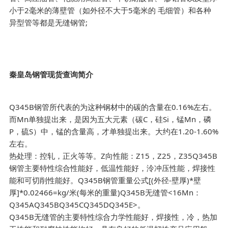
小于2毫米的薄壁管（如外径不大于5毫米的 毛细管）和各种
异型管等都是无缝钢管;
秦皇岛钢管现货查询简介
Q345B钢管所代表的为这种钢材中的碳的含量在0.16%左右。
而Mn单独提出来，是因为五大元素（碳C，硅Si，锰Mn，磷
P，硫S）中，锰的含量高，才单独提出来。大约在1.20-1.60%
左右。
热处理：控轧，正火等等。Z向性能：Z15，Z25，Z35Q345B
钢管主要特性综合性能好，低温性能好，泠冲压性能，焊接性
能和可切削性能好。Q345B钢管重量公式[(外径-壁厚)*壁
厚]*0.02466=kg/米(每米的重量)Q345B无缝管<16Mn：
Q345AQ345BQ345CQ345DQ345E>。
Q345B无缝管的主要特性综合力学性能好，焊接性，冷，热加