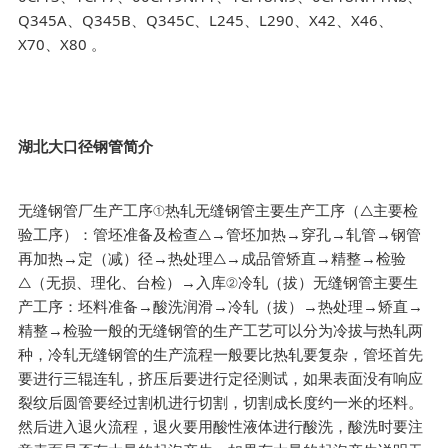
Q345A、Q345B、Q345C、L245、L290、X42、X46、
X70、X80 。
湖北大口径钢管简介
无缝钢管厂生产工序①热轧无缝钢管主要生产工序（△主要检
验工序）：管坯准备及检查△→管坯加热→穿孔→轧管→钢管
再加热→定（减）径→热处理△→成品管矫直→精整→检验
△（无损、理化、台检）→入库②冷轧（拔）无缝钢管主要生
产工序：坯料准备→酸洗润滑→冷轧（拔）→热处理→矫直→
精整→检验一般的无缝钢管的生产工艺可以分为冷拔与热轧两
种，冷轧无缝钢管的生产流程一般要比热轧要复杂，管坯首先
要进行三辊连轧，挤压后要进行定径测试，如果表面没有响应
裂纹后圆管要经过割机进行切割，切割成长度约一米的坯料。
然后进入退火流程，退火要用酸性液体进行酸洗，酸洗时要注