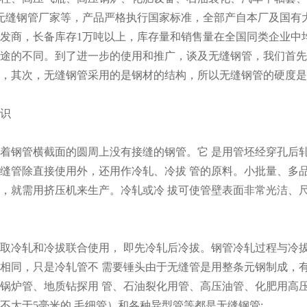
,无缝钢管厂家等，产品严格执行国家标准，全部产自本厂及国
发商，长备库存1万吨以上，库存量和销售量在全国同类企业中均
途的不同。到了进一步的使用和推广，谈及无缝钢管，我们首先
，其次，无缝钢管采用的是钢材的结构，所以无缝钢管的硬度是
识
着钢管横截面的圆周上没有接缝的钢管。它 是用管坯经穿孔后
缝管除直接使用外，还用作冷轧、冷拔 管的原料。小批量、多
，就需用挤压机来生产。冷轧或冷 拔可使管壁表面非常光洁、
取冷轧和冷拔联合使用， 即先冷轧后冷拔。钢管冷轧过程与冷
相同，只是冷轧管不 需要锤头由于无缝管是用整条元钢制成，
锅炉管、地质钻探用 管、石油裂化用管、高压油管、化肥用高压
不大于5毫米的 毛细管）和各种异型管等都是无缝钢管;