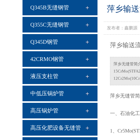
products
Q345B无缝钢管
萍乡输送
Q355C无缝钢管
发布者：鑫鹏源（
Q345D钢管
萍乡输送
42CRMO钢管
萍乡无缝管简介一
15CrMo(STFA2
液压支柱管
12Cr2Mo(10Cr
中低压锅炉管
萍乡无缝管简
高压锅炉管
一、石油化工
高压化肥设备无缝管
1、Cr5Mo(STF