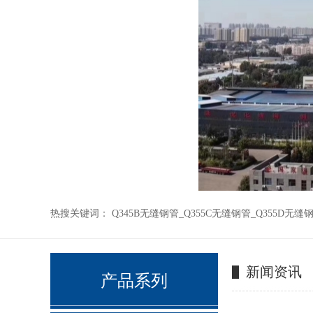
热搜关键词：
Q345B无缝钢管
_
Q355C无缝钢管
_
Q355D无缝
_
42CRMO钢管
_
12crmo合金钢管
_
15crmo钢管
_
35crmo钢管
_
20
新闻资讯
产品系列