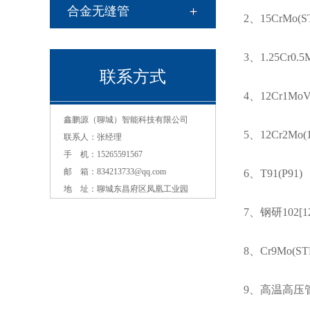
合金无缝管
2、15CrMo(ST
3、1.25Cr0.5
联系方式
4、12Cr1MoV
contact
鑫鹏源（聊城）智能科技有限公司
5、12Cr2Mo(1
联系人：张经理
手 机：15265591567
邮 箱：834213733@qq.com
6、T91(P91)
地 址：聊城东昌府区凤凰工业园
7、钢研102[12
8、Cr9Mo(STF
9、高温高压管： 