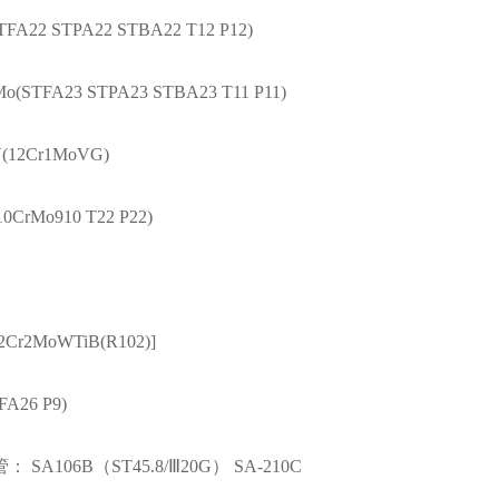
FA22 STPA22 STBA22 T12 P12)
Mo(STFA23 STPA23 STBA23 T11 P11)
(12Cr1MoVG)
0CrMo910 T22 P22)
Cr2MoWTiB(R102)]
A26 P9)
SA106B（ST45.8/Ⅲ20G） SA-210C