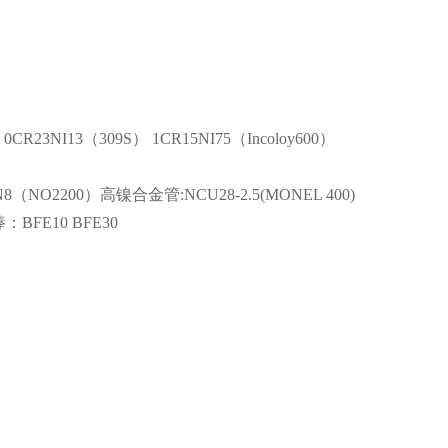
0CR23NI13（309S） 1CR15NI75（Incoloy600）
（NO2200）高镍合金管:NCU28-2.5(MONEL 400)
：BFE10 BFE30