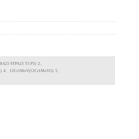
TPA25 T5 P5) 2、
P11) 4、12Cr1MoV(12Cr1MoVG) 5、