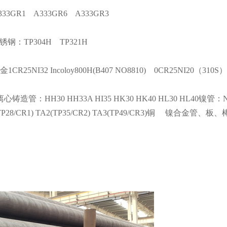
33GR1 A333GR6 A333GR3
钢：TP304H TP321H
R25NI32 Incoloy800H(B407 NO8810) 0CR25NI20（310S） 
管：HH30 HH33A HI35 HK30 HK40 HL30 HL40镍管：N8
P28/CR1) TA2(TP35/CR2) TA3(TP49/CR3)铜 镍合金管、板、棒