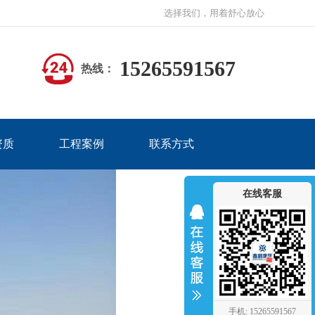
选择我们，用着舒心放心
15265591567
热线：
资质
工程案例
联系方式
在线客服
手机: 15265591567